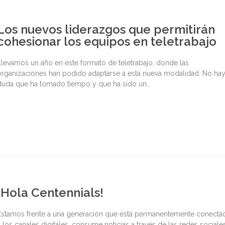
Los nuevos liderazgos que permitirán
cohesionar los equipos en teletrabajo
Llevamos un año en este formato de teletrabajo, donde las
organizaciones han podido adaptarse a esta nueva modalidad. No ha
duda que ha tomado tiempo y que ha sido un…
¡Hola Centennials!
Estamos frente a una generación que está permanentemente conecta
a los canales digitales, consume noticias a través de las redes sociales