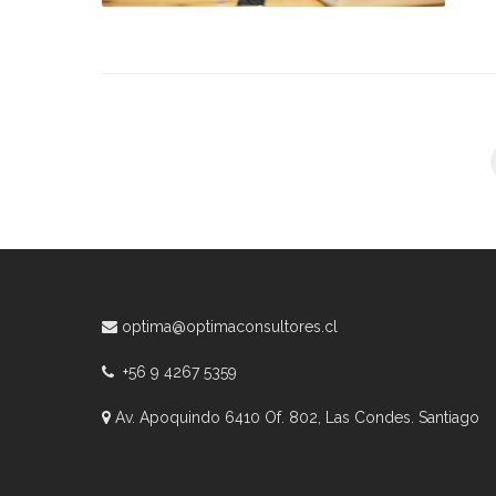
optima@optimaconsultores.cl
+56 9 4267 5359
Av. Apoquindo 6410 Of. 802, Las Condes. Santiago