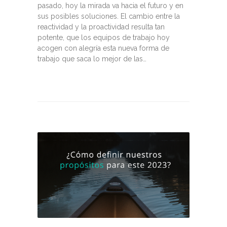
pasado, hoy la mirada va hacia el futuro y en
sus posibles soluciones. El cambio entre la
reactividad y la proactividad resulta tan
potente, que los equipos de trabajo hoy
acogen con alegría esta nueva forma de
trabajo que saca lo mejor de las…