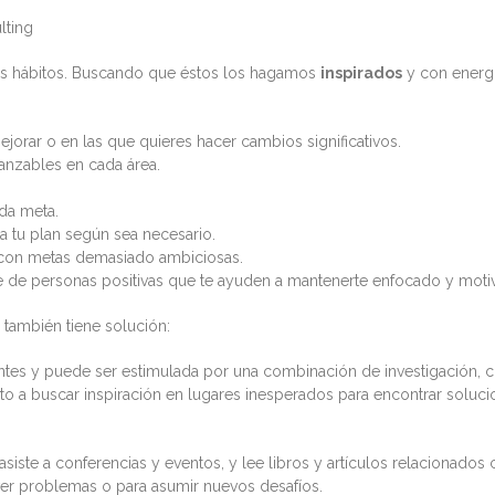
lting
 los hábitos. Buscando que éstos los hagamos
inspirados
y con energí
ejorar o en las que quieres hacer cambios significativos.
canzables en cada área.
da meta.
a tu plan según sea necesario.
 con metas demasiado ambiciosas.
e de personas positivas que te ayuden a mantenerte enfocado y moti
so también tiene solución:
tes y puede ser estimulada por una combinación de investigación, col
to a buscar inspiración en lugares inesperados para encontrar soluci
asiste a conferencias y eventos, y lee libros y artículos relacionado
er problemas o para asumir nuevos desafíos.