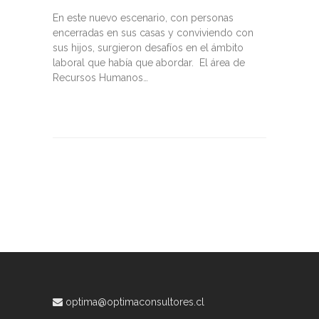
En este nuevo escenario, con personas
encerradas en sus casas y conviviendo con
sus hijos, surgieron desafíos en el ámbito
laboral que había que abordar. El área de
Recursos Humanos…
optima@optimaconsultores.cl