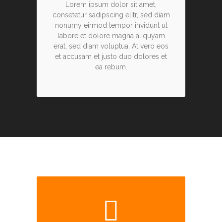
Lorem ipsum dolor sit amet,
consetetur sadipscing elitr, sed diam
nonumy eirmod tempor invidunt ut
labore et dolore magna aliquyam
erat, sed diam voluptua. At vero eos
et accusam et justo duo dolores et
ea rebum.