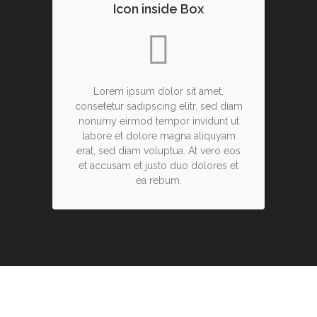
Icon inside Box
Lorem ipsum dolor sit amet,
consetetur sadipscing elitr, sed diam
nonumy eirmod tempor invidunt ut
labore et dolore magna aliquyam
erat, sed diam voluptua. At vero eos
et accusam et justo duo dolores et
ea rebum.