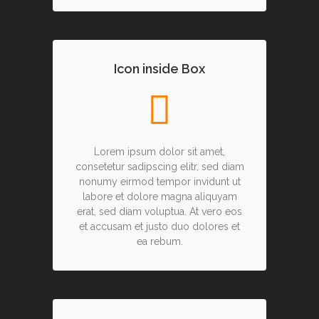
Icon inside Box
Lorem ipsum dolor sit amet,
consetetur sadipscing elitr, sed diam
nonumy eirmod tempor invidunt ut
labore et dolore magna aliquyam
erat, sed diam voluptua. At vero eos
et accusam et justo duo dolores et
ea rebum.