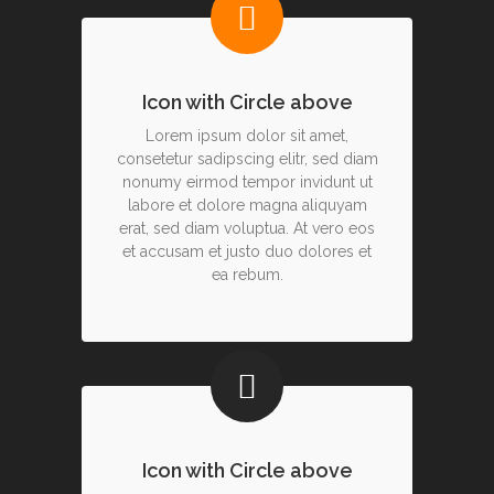
Icon with Circle above
Lorem ipsum dolor sit amet,
consetetur sadipscing elitr, sed diam
nonumy eirmod tempor invidunt ut
labore et dolore magna aliquyam
erat, sed diam voluptua. At vero eos
et accusam et justo duo dolores et
ea rebum.
Icon with Circle above