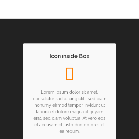
Icon inside Box
Lorem ipsum dolor sit amet,
consetetur sadipscing elitr, sed diam
nonumy eirmod tempor invidunt ut
labore et dolore magna aliquyam
erat, sed diam voluptua. At vero eos
et accusam et justo duo dolores et
ea rebum.