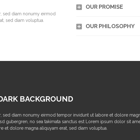
OUR PROMISE
itr, sed diam nonumy eirmod
at, sed diam voluptua.
OUR PHILOSOPHY
 DARK BACKGROUND
tr, sed diam nonumy eirmod tempor invidunt ut labore et dolore magna
kasd gubergren, no sea takimata sanctus est Lorem ipsum dolor sit am
re et dolore magna aliquyam erat, sed diam voluptua.