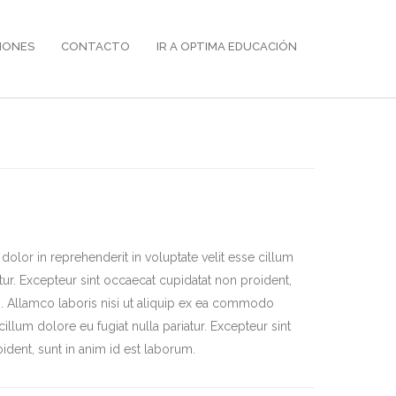
IONES
CONTACTO
IR A OPTIMA EDUCACIÓN
 dolor in reprehenderit in voluptate velit esse cillum
atur. Excepteur sint occaecat cupidatat non proident,
m. Allamco laboris nisi ut aliquip ex ea commodo
illum dolore eu fugiat nulla pariatur. Excepteur sint
ident, sunt in anim id est laborum.