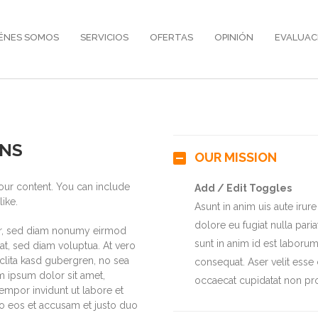
ÉNES SOMOS
SERVICIOS
OFERTAS
OPINIÓN
EVALUAC
ONS
OUR MISSION
our content. You can include
Add / Edit Toggles
ike.
Asunt in anim uis aute irure
dolore eu fugiat nulla pari
itr, sed diam nonumy eirmod
sunt in anim id est laboru
t, sed diam voluptua. At vero
clita kasd gubergren, no sea
consequat. Aser velit esse c
m ipsum dolor sit amet,
occaecat cupidatat non pro
empor invidunt ut labore et
o eos et accusam et justo duo