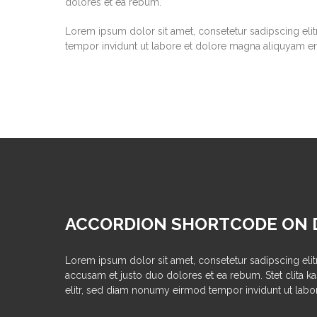
dolores et ea rebum.
Lorem ipsum dolor sit amet, consetetur sadipscing el
tempor invidunt ut labore et dolore magna aliquyam er
ACCORDION SHORTCODE ON
Lorem ipsum dolor sit amet, consetetur sadipscing eli
accusam et justo duo dolores et ea rebum. Stet clita 
elitr, sed diam nonumy eirmod tempor invidunt ut labo