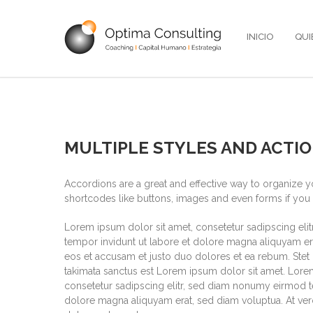
INICIO
QUI
MULTIPLE STYLES AND ACTI
Accordions are a great and effective way to organize y
shortcodes like buttons, images and even forms if you l
Lorem ipsum dolor sit amet, consetetur sadipscing el
tempor invidunt ut labore et dolore magna aliquyam era
eos et accusam et justo duo dolores et ea rebum. Stet 
takimata sanctus est Lorem ipsum dolor sit amet. Lore
consetetur sadipscing elitr, sed diam nonumy eirmod t
dolore magna aliquyam erat, sed diam voluptua. At ver