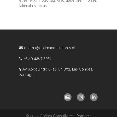
et ea rebum. Stet clita kasd gubergren, no sea
takimata sanctus.
optima@optimaconsultores.cl
+56 9 4267 5359
Av. Apoquindo 6410 Of. 802, Las Condes.
Santiago
© 2022 Optima Consultores ·
Pompeia