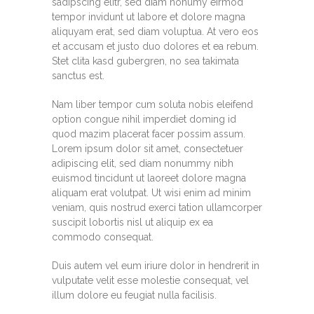
sadipscing elitr, sed diam nonumy eirmod
tempor invidunt ut labore et dolore magna
aliquyam erat, sed diam voluptua. At vero eos
et accusam et justo duo dolores et ea rebum.
Stet clita kasd gubergren, no sea takimata
sanctus est.
Nam liber tempor cum soluta nobis eleifend
option congue nihil imperdiet doming id
quod mazim placerat facer possim assum.
Lorem ipsum dolor sit amet, consectetuer
adipiscing elit, sed diam nonummy nibh
euismod tincidunt ut laoreet dolore magna
aliquam erat volutpat. Ut wisi enim ad minim
veniam, quis nostrud exerci tation ullamcorper
suscipit lobortis nisl ut aliquip ex ea
commodo consequat.
Duis autem vel eum iriure dolor in hendrerit in
vulputate velit esse molestie consequat, vel
illum dolore eu feugiat nulla facilisis.