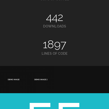
442
DOWNLOADS
1897
LINES OF CODE