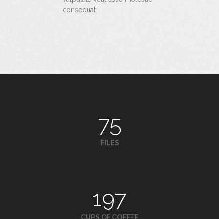
consequat.
75
FILES
197
CUPS OF COFFEE