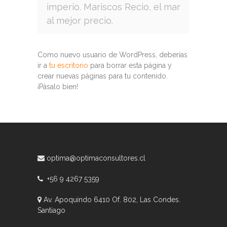
imperio. Mariscos Recio, el mar
al mejor precio.
Como nuevo usuario de WordPress, deberías
ir a
tu escritorio
para borrar esta página y
crear nuevas páginas para tu contenido.
¡Pásalo bien!
optima@optimaconsultores.cl
+56 9 4267 5359
Av. Apoquindo 6410 Of. 802, Las Condes.
Santiago