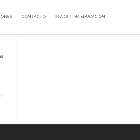
IONES
CONTACTO
IR A OPTIMA EDUCACIÓN
na
a
d
est