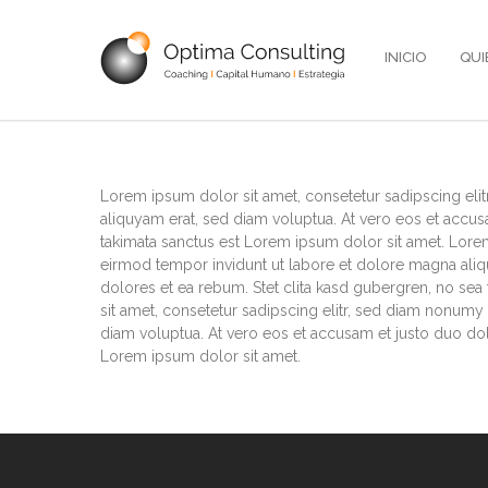
INICIO
QUI
Lorem ipsum dolor sit amet, consetetur sadipscing el
aliquyam erat, sed diam voluptua. At vero eos et accus
takimata sanctus est Lorem ipsum dolor sit amet. Lore
eirmod tempor invidunt ut labore et dolore magna aliq
dolores et ea rebum. Stet clita kasd gubergren, no se
sit amet, consetetur sadipscing elitr, sed diam nonum
diam voluptua. At vero eos et accusam et justo duo dol
Lorem ipsum dolor sit amet.