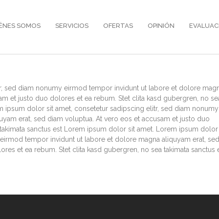
ÉNES SOMOS
SERVICIOS
OFERTAS
OPINIÓN
EVALUAC
itr, sed diam nonumy eirmod tempor invidunt ut labore et dolore mag
am et justo duo dolores et ea rebum. Stet clita kasd gubergren, no se
m ipsum dolor sit amet, consetetur sadipscing elitr, sed diam nonumy
uyam erat, sed diam voluptua. At vero eos et accusam et justo duo
a takimata sanctus est Lorem ipsum dolor sit amet. Lorem ipsum dolor
y eirmod tempor invidunt ut labore et dolore magna aliquyam erat, se
ores et ea rebum. Stet clita kasd gubergren, no sea takimata sanctus 