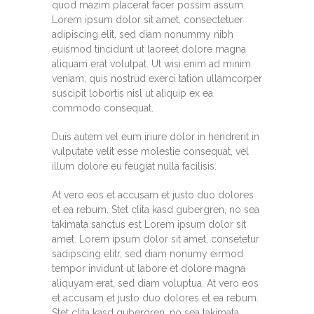
quod mazim placerat facer possim assum.
Lorem ipsum dolor sit amet, consectetuer
adipiscing elit, sed diam nonummy nibh
euismod tincidunt ut laoreet dolore magna
aliquam erat volutpat. Ut wisi enim ad minim
veniam, quis nostrud exerci tation ullamcorper
suscipit lobortis nisl ut aliquip ex ea
commodo consequat.
Duis autem vel eum iriure dolor in hendrerit in
vulputate velit esse molestie consequat, vel
illum dolore eu feugiat nulla facilisis.
At vero eos et accusam et justo duo dolores
et ea rebum. Stet clita kasd gubergren, no sea
takimata sanctus est Lorem ipsum dolor sit
amet. Lorem ipsum dolor sit amet, consetetur
sadipscing elitr, sed diam nonumy eirmod
tempor invidunt ut labore et dolore magna
aliquyam erat, sed diam voluptua. At vero eos
et accusam et justo duo dolores et ea rebum.
Stet clita kasd gubergren, no sea takimata