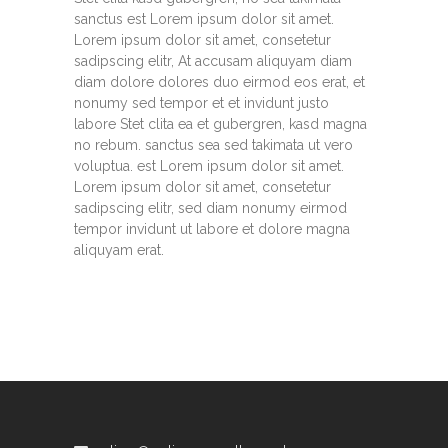
sanctus est Lorem ipsum dolor sit amet.
Lorem ipsum dolor sit amet, consetetur
sadipscing elitr, At accusam aliquyam diam
diam dolore dolores duo eirmod eos erat, et
nonumy sed tempor et et invidunt justo
labore Stet clita ea et gubergren, kasd magna
no rebum. sanctus sea sed takimata ut vero
voluptua. est Lorem ipsum dolor sit amet.
Lorem ipsum dolor sit amet, consetetur
sadipscing elitr, sed diam nonumy eirmod
tempor invidunt ut labore et dolore magna
aliquyam erat.