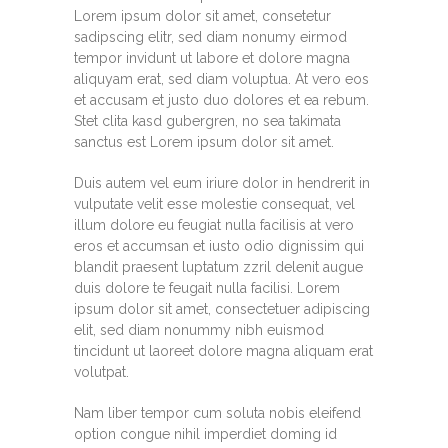
Lorem ipsum dolor sit amet, consetetur
sadipscing elitr, sed diam nonumy eirmod
tempor invidunt ut labore et dolore magna
aliquyam erat, sed diam voluptua. At vero eos
et accusam et justo duo dolores et ea rebum.
Stet clita kasd gubergren, no sea takimata
sanctus est Lorem ipsum dolor sit amet.
Duis autem vel eum iriure dolor in hendrerit in
vulputate velit esse molestie consequat, vel
illum dolore eu feugiat nulla facilisis at vero
eros et accumsan et iusto odio dignissim qui
blandit praesent luptatum zzril delenit augue
duis dolore te feugait nulla facilisi. Lorem
ipsum dolor sit amet, consectetuer adipiscing
elit, sed diam nonummy nibh euismod
tincidunt ut laoreet dolore magna aliquam erat
volutpat.
Nam liber tempor cum soluta nobis eleifend
option congue nihil imperdiet doming id